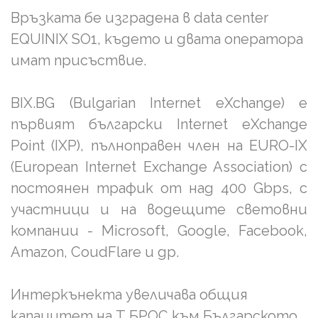
Връзката бе изградена в data center
EQUINIX SO1, където и двата оператора
имат присъствие.
BIX.BG (Bulgarian Internet eXchange) e
първият български Internet eXchange
Point (IXP), пълноправен член на EURO-IX
(European Internet Exchange Association) с
постоянен трафик от над 400 Gbps, с
участници и на водещите световни
компании - Microsoft, Google, Facebook,
Amazon, CoudFlare и др.
Интеркънекта увеличава общия
капацитет на Т БРОС към Българското