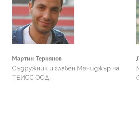
Мартин
Тернянов
Съдружник и главен Мениджър на
ТБИСС ООД.