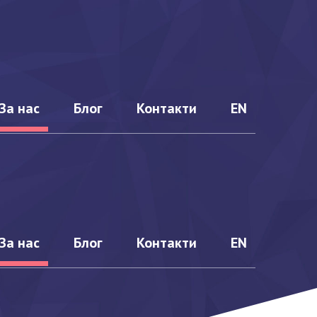
За нас
Блог
Контакти
EN
 КРС
Ценови
предложения
Екип
За нас
Блог
Контакти
EN
013
История
:2018
Календар