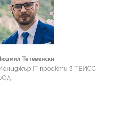
Людмил
Тетевенски
Мениджър IT проекти в ТБИСС
ООД.