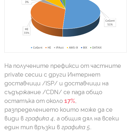
На получените префикси от частните
private сесии с други Интернет
доставчици /ISP/ и доставчици на
съдържание /CDN/ се пада общo
остатъка от около
17%
,
разпределението които може да се
види в
графика 4
, а общия дял на всеки
един тип връзки в
графика 5
.