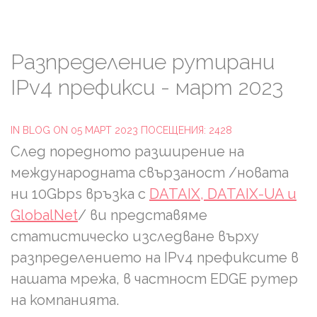
Разпределение
рутирани
IPv4
префикси
-
март
2023
IN
BLOG
ON 05 МАРТ 2023
ПОСЕЩЕНИЯ: 2428
След поредното разширение на
международната свързаност /новата
ни 10Gbps връзка с
DATAIX, DATAIX-UA и
GlobalNet
/ ви представяме
статистическо изследване върху
разпределението на IPv4 префиксите в
нашата мрежа, в частност EDGE рутер
на компанията.