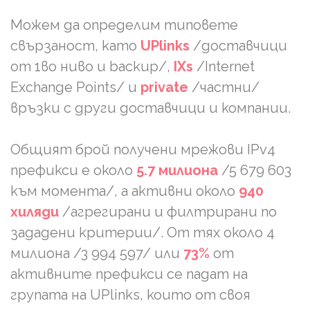
Можем да определим типовете
свързаност, като
UPlinks
/доставчици
от 1во ниво и backup/,
IXs
/Internet
Exchange Points/ и
private
/частни/
връзки с други доставчици и компании.
Общият брой получени мрежови IPv4
префикси е около
5.7 милиона
/5 679 603
към момента/, а активни около
940
хиляди
/агрегирани и филтрирани по
зададени критерии/. От тях около 4
милиона /3 994 597/ или
73%
от
активните префикси се падат на
групата на UPlinks, които от своя