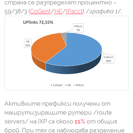
страна се разпределят процентно –
59/38/3 (
CoGent
/
HE
/
IPacct
) /
графика 1
/.
Активните префикси получени от
машрутизиращите рутери /route
servers/ на IXP са около
11%
от общия
брой. При тях се наблюдава разделение