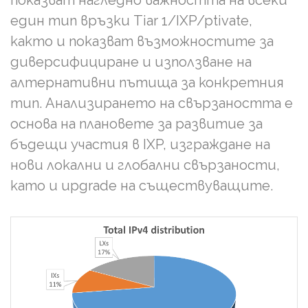
показват нагледно важността на всеки
един тип връзки Tiar 1/IXP/ptivate,
както и показват възможностите за
диверсифициране и използване на
алтернативни пътища за конкретния
тип. Анализирането на свързаността е
основа на плановете за развитие за
бъдещи участия в IXP, изграждане на
нови локални и глобални свързаности,
като и upgrade на съществуващите.