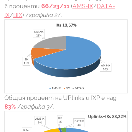
в проценти
66/23/11
(
AMS-IX
/
DATA-
IX
/
BIX
) /
графика 2
/.
Общия процент на UPlinks и IXP е над
83%
/
графика 3
/.