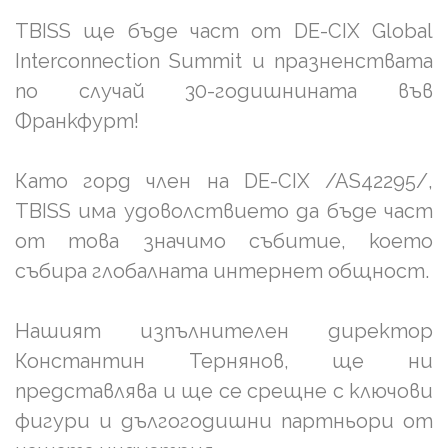
TBISS ще бъде част от DE-CIX Global
Interconnection Summit и празненствата
по случай 30-годишнината във
Франкфурт!
Като горд член на DE-CIX /AS42295/,
TBISS има удоволствието да бъде част
от това значимо събитие, което
събира глобалната интернет общност.
Нашият изпълнителен директор
Константин Тернянов, ще ни
представлява и ще се срещне с ключови
фигури и дългогодишни партньори от